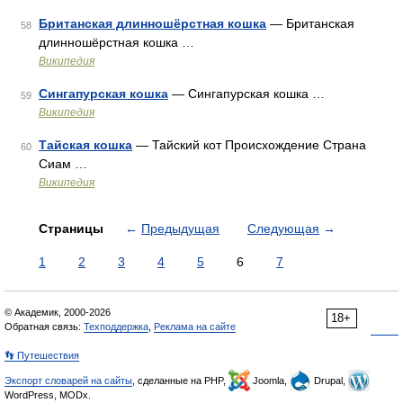
Британская длинношёрстная кошка
— Британская
58
длинношёрстная кошка …
Википедия
Сингапурская кошка
— Сингапурская кошка …
59
Википедия
Тайская кошка
— Тайский кот Происхождение Страна
60
Сиам …
Википедия
Страницы
←
Предыдущая
Следующая
→
1
2
3
4
5
6
7
© Академик, 2000-2026
18+
Обратная связь:
Техподдержка
,
Реклама на сайте
👣 Путешествия
Экспорт словарей на сайты
, сделанные на PHP,
Joomla,
Drupal,
WordPress, MODx.