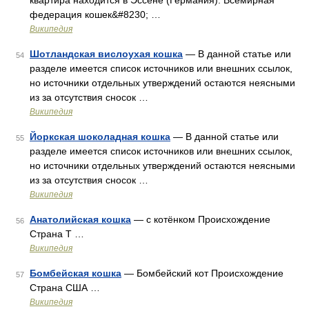
квартира находится в Эссене (Германия). Всемирная
федерация кошек&#8230; …
Википедия
Шотландская вислоухая кошка
— В данной статье или
54
разделе имеется список источников или внешних ссылок,
но источники отдельных утверждений остаются неясными
из за отсутствия сносок …
Википедия
Йоркская шоколадная кошка
— В данной статье или
55
разделе имеется список источников или внешних ссылок,
но источники отдельных утверждений остаются неясными
из за отсутствия сносок …
Википедия
Анатолийская кошка
— с котёнком Происхождение
56
Страна Т …
Википедия
Бомбейская кошка
— Бомбейский кот Происхождение
57
Страна США …
Википедия